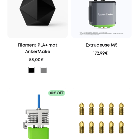
Filament PLA+ mat
Extrudeuse M5
AnkerMake
172,99€
58,00€
10€
OFF