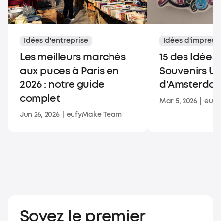
Idées d'entreprise
Idées d'impress
Les meilleurs marchés
15 des Idées
aux puces à Paris en
Souvenirs U
2026 : notre guide
d'Amsterda
complet
Mar 5, 2026
|
euf
Jun 26, 2026
|
eufyMake Team
Soyez le premier