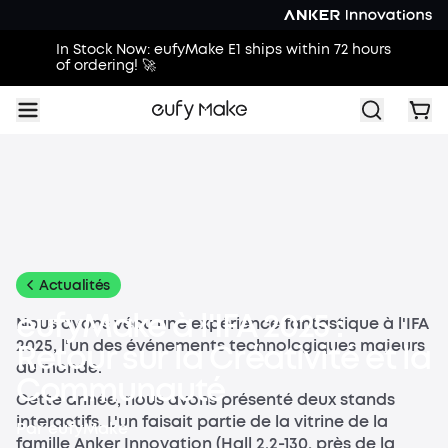
In Stock Now: eufyMake E1 ships within 72 hours
of ordering! 🚀
Tous
Guides d'achat
Guides d'impression
Idées d'impre
Actualités
eufyMake à l'IFA 2025 :
Nous avons vécu une expérience fantastique à l'IFA
2025, l'un des événements technologiques majeurs
Retour sur la Créativité et la
au monde.
Communauté
Cette année, nous avons présenté deux stands
interactifs. L'un faisait partie de la vitrine de la
Par
eufyMake
famille Anker Innovation (Hall 2.2-130, près de la