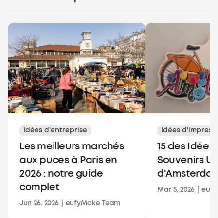
Idées d'entreprise
Idées d'impress
Les meilleurs marchés
15 des Idées
aux puces à Paris en
Souvenirs U
2026 : notre guide
d'Amsterda
complet
Mar 5, 2026
|
euf
Jun 26, 2026
|
eufyMake Team