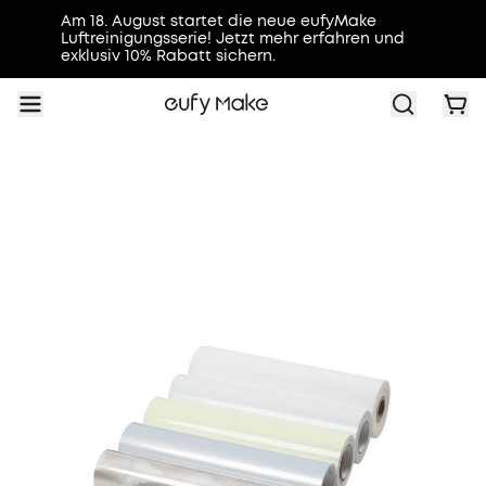
Am 18. August startet die neue eufyMake
Luftreinigungsserie! Jetzt mehr erfahren und
exklusiv 10% Rabatt sichern.